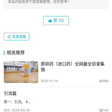
本站内容由饼干君收集整理，仅供参考！
赞
(0)
生成海报
首
相关推荐
页
原研药（进口药）全网最全目录集
锦
数
字
2025-01-14
868
生
活
引流篇
第一：引流。 &…
SEO
2024-04-25
148