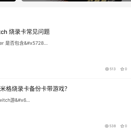
witch 烧录卡常见问题
per 是否包含&#x5728…
513
0
米格烧录卡备份卡带游戏？
tch游&#x6…
538
0