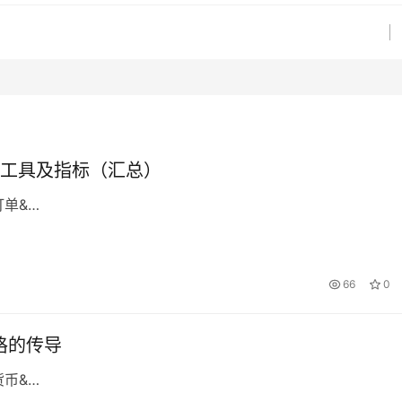
工具及指标（汇总）
订单&…
66
0
格的传导
货币&…