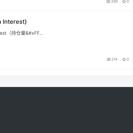
369
0
 Interest)
erest（持仓量&#xFF…
274
0