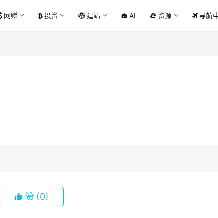
网赚
投资
建站
AI
资源
导航
赞
(0)