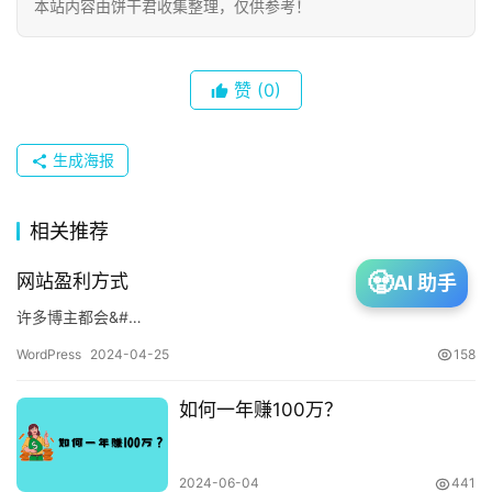
生
本站内容由饼干君收集整理，仅供参考！
活
赞
(0)
网
赚
生成海报
投
相关推荐
资
🧟
网站盈利方式
AI 助手
许多博主都会&#…
建
WordPress
2024-04-25
158
站
如何一年赚100万？
A
I
2024-06-04
441