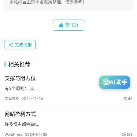
本站内容由饼干君收集整理，仅供参考！
生
活
赞
(0)
网
赚
生成海报
相关推荐
投
资
支撑与阻力位
🧟
AI 助手
有3个原则： 支…
建
交易技能
2024-12-24
45
站
网站盈利方式
许多博主都会&#…
A
WordPress
2024-04-25
158
I