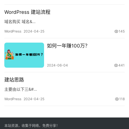
WordPress 建站流程
域名购买 域名&…
资
源
WordPress
2024-04-25
145
如何一年赚100万？
导
航
2024-06-04
441
中
心
建站思路
主要由以下三&#…
WordPress
2024-04-25
118
本站资源，收集于网络，免费分享！