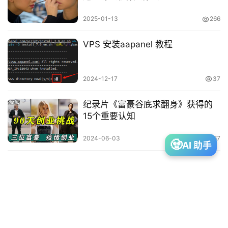
字
生
2025-01-13
266
活
VPS 安装aapanel 教程
网
赚
2024-12-17
37
纪录片《富豪谷底求翻身》获得的
15个重要认知
投
资
2024-06-03
567
🧟
AI 助手
建
站
A