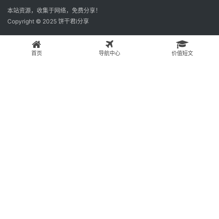
本站资源，收集于网络，免费分享！
Copyright © 2025 饼干君i分享
首页
导航中心
价值短文
×
Now Playing
×
Play
Unmute
Fullscreen
为什么一定要遮挡住你的电脑摄像头？#网络安全 #知识分享 #黑客 #netsec