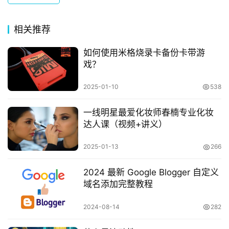
相关推荐
如何使用米格烧录卡备份卡带游
戏？
首
页
2025-01-10
538
一线明星最爱化妆师春楠专业化妆
数
达人课（视频+讲义）
字
生
2025-01-13
266
活
2024 最新 Google Blogger 自定义
域名添加完整教程
网
2024-08-14
282
赚