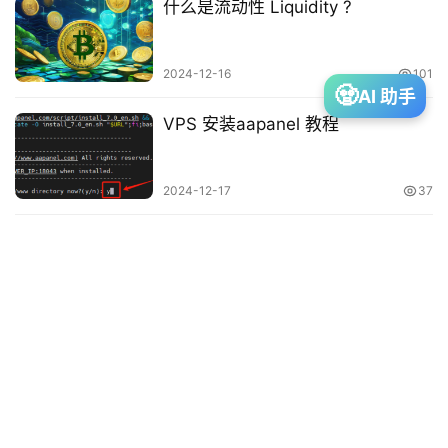
什么是流动性 Liquidity ?
投
资
2024-12-16
101
🧟
AI 助手
VPS 安装aapanel 教程
建
站
2024-12-17
37
A
I
资
源