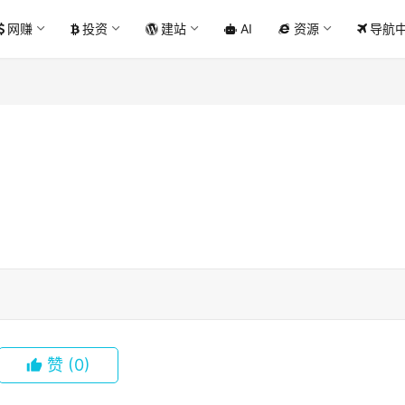
网赚
投资
建站
AI
资源
导航
赞
(0)