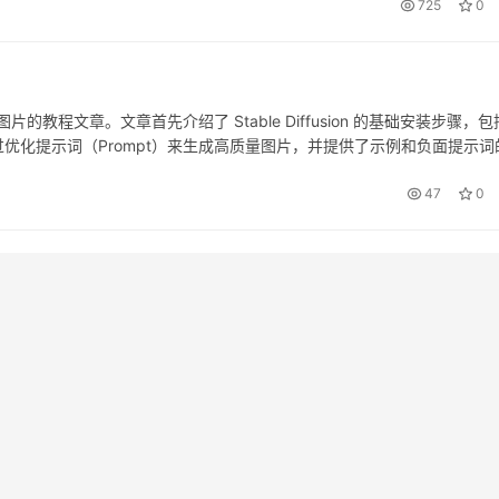
725
0
AI 图片的教程文章。文章首先介绍了 Stable Diffusion 的基础安装步骤，
优化提示词（Prompt）来生成高质量图片，并提供了示例和负面提示词
件提升图片清晰度和尝试不同模型优化画风。最后，文章总结了核心内容，并
 SEO 规范，适合新手和进阶用户参考。
47
0