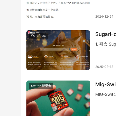
2024-12-24
Suga
WordPress
1. 引言 Su
2025-02-12
Mig-S
Switch 烧录卡
MIG-Swi