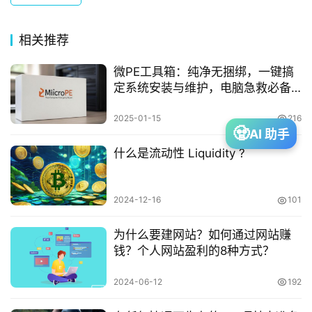
网
相关推荐
赚
微PE工具箱：纯净无捆绑，一键搞
定系统安装与维护，电脑急救必备
投
神器！
资
2025-01-15
216
🧟
AI 助手
什么是流动性 Liquidity ?
建
站
2024-12-16
101
为什么要建网站？如何通过网站赚
A
钱？个人网站盈利的8种方式？
I
2024-06-12
192