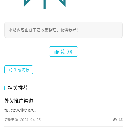
本站内容由饼干君收集整理，仅供参考！
赞
(0)
生成海报
首
页
相关推荐
外贸推广渠道
数
字
如果要从业务&#…
生
跨境电商
2024-04-25
165
活