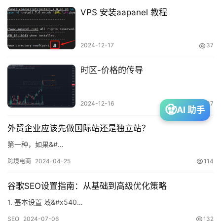
VPS 安装aapanel 教程
网
赚
2024-12-17
37
时区-价格的传导
投
资
2024-12-16
37
🧟
AI 助手
外贸企业应该先做国际站还是独立站？
建
第一种，如果&#…
站
跨境电商
2024-04-25
114
谷歌SEO设置指南：从基础到高级优化策略
A
I
1. 基本设置 域&#x540…
SEO
2024-07-06
132