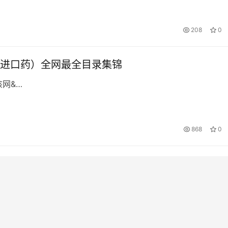
208
0
进口药）全网最全目录集锦
该网&…
868
0