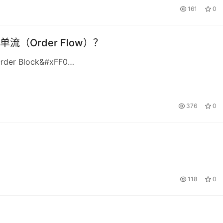
161
0
流（Order Flow）？
er Block&#xFF0…
376
0
118
0