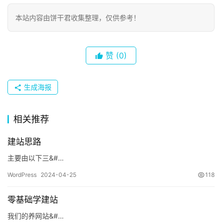
本站内容由饼干君收集整理，仅供参考！
赞
(0)
生成海报
首
相关推荐
页
建站思路
主要由以下三&#…
数
字
WordPress
2024-04-25
118
生
活
零基础学建站
我们的养网站&#…