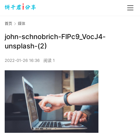
首页
媒体
john-schnobrich-FlPc9_VocJ4-
unsplash-(2)
2022-01-26 16:36
阅读 1