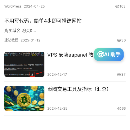
WordPress
2024-04-25
163
网
赚
不用写代码，简单4步即可搭建网站
购买域名 购买&…
投
建站教程
2025-01-12
36
资
🧟
AI 助手
VPS 安装aapanel 教程
建
2024-12-17
37
站
币圈交易工具及指标（汇总）
A
I
2024-12-25
66
资