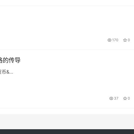
170
0
格的传导
货币&…
37
0