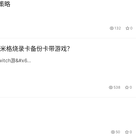
策略
132
0
米格烧录卡备份卡带游戏？
tch游&#x6…
538
0
50
0