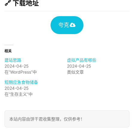
🔗 下载地址
V
资
源
夸克
i
导
d
相关
航
中
建站思路
虚拟产品有哪些
e
2024-04-25
2024-04-25
心
在“WordPress”中
类似文章
o
短期应急食物储备
2024-04-25
在“生存主义”中
本站内容由饼干君收集整理，仅供参考！