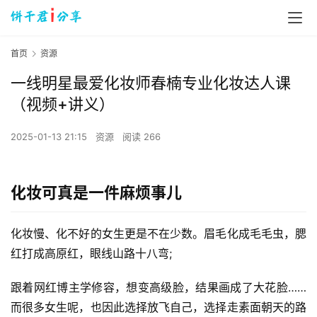
首页
资源
一线明星最爱化妆师春楠专业化妆达人课
（视频+讲义）
2025-01-13 21:15
资源
阅读 266
化妆可真是一件麻烦事儿
化妆慢、化不好的女生更是不在少数。眉毛化成毛毛虫，腮
红打成高原红，眼线山路十八弯; 
跟着网红博主学修容，想变高级脸，结果画成了大花脸…… 
而很多女生呢，也因此选择放飞自己，选择走素面朝天的路