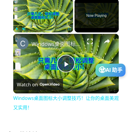
×
活
Now Playing
网
赚
×
Play
Unmute
Fullscreen
Windows桌面图标大小调整技巧！让你的桌面美观又实用！
投
资
🧟
AI 助手
P
Watch on
建
l
站
Windows桌面图标大小调整技巧！让你的桌面美观
a
又实用！
A
I
y