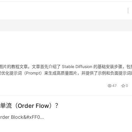
AI 图片的教程文章。文章首先介绍了 Stable Diffusion 的基础安装步骤，
优化提示词（Prompt）来生成高质量图片，并提供了示例和负面提示词
件提升图片清晰度和尝试不同模型优化画风。最后，文章总结了核心内容，并
 SEO 规范，适合新手和进阶用户参考。
47
0
流（Order Flow）？
er Block&#xFF0…